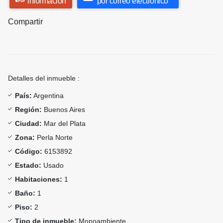
información
por correo electrónico
Compartir
Detalles del inmueble :
País:
Argentina
Región:
Buenos Aires
Ciudad:
Mar del Plata
Zona:
Perla Norte
Código:
6153892
Estado:
Usado
Habitaciones:
1
Baño:
1
Piso:
2
Tipo de inmueble:
Monoambiente