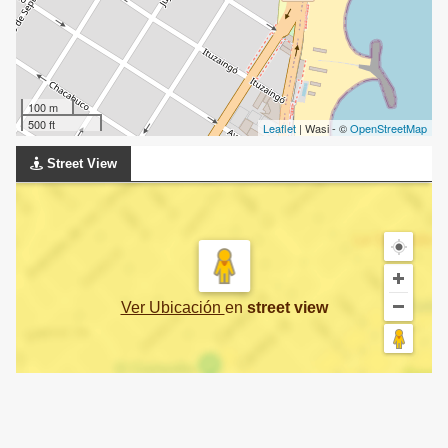
100 m
500 ft
Leaflet
| Wasi - ©
OpenStreetMap
Street View
Ver Ubicación
en
street view