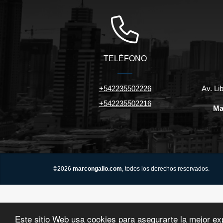
TELÉFONO
+542235502226
Av. Li
+542235502216
Ma
©2026
marcongallo.com
, todos los derechos reservados.
Este sitio Web usa cookies para asegurarte la mejor ex