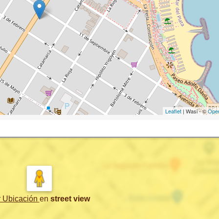
Leaflet
| Wasi - ©
Ope
r Ubicación
en
street view