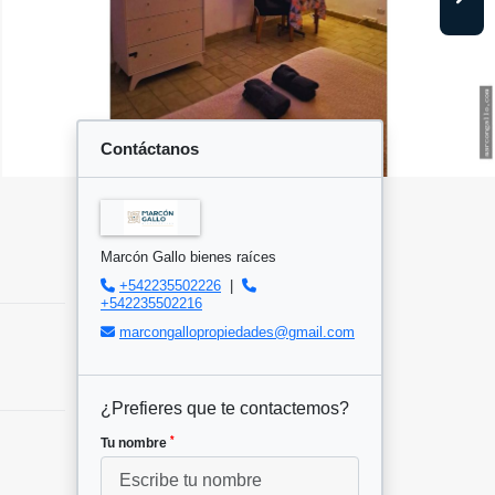
Contáctanos
Marcón Gallo bienes raíces
+542235502226
|
+542235502216
marcongallopropiedades@gmail.com
¿Prefieres que te contactemos?
*
Tu nombre