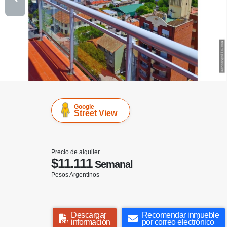
Google
Street View
Precio de alquiler
$11.111
Semanal
Pesos Argentinos
Descargar
Recomendar inmueble
información
por correo electrónico