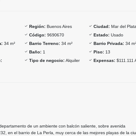
Región:
Buenos Aires
Ciudad:
Mar del Plat
Código:
9690670
Estado:
Usado
a:
34 m²
Barrio Terreno:
34 m²
Barrio Privada:
34 m
Baño:
1
Piso:
13
:
Tipo de negocio:
Alquiler
Expensas:
$111.111
, departamento de un ambiente con balcón saliente, sobre avenida
2, en el barrio de La Perla, muy cerca de las mejores playas de la ci