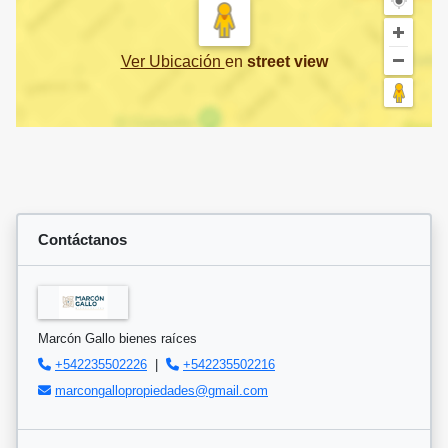
Ver Ubicación
en
street view
Contáctanos
Marcón Gallo bienes raíces
+542235502226
|
+542235502216
marcongallopropiedades@gmail.com