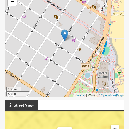
−
100 m
500 ft
Leaflet
| Wasi - ©
OpenStreetMap
Street View