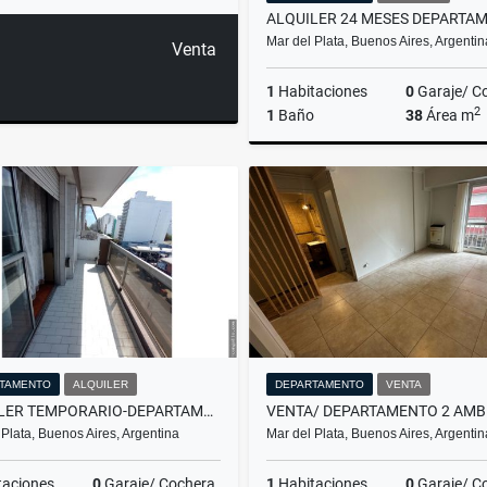
Mar del Plata, Buenos Aires, Argentin
Venta
1
Habitaciones
0
Garaje/ C
2
1
Baño
38
Área m
A
$450.000
TAMENTO
ALQUILER
DEPARTAMENTO
VENTA
ALQUILER TEMPORARIO-DEPARTAMENTO 1 AMBIENTE- MAR DEL PLATA
 Plata, Buenos Aires, Argentina
Mar del Plata, Buenos Aires, Argentin
taciones
0
Garaje/ Cochera
1
Habitaciones
0
Garaje/ C