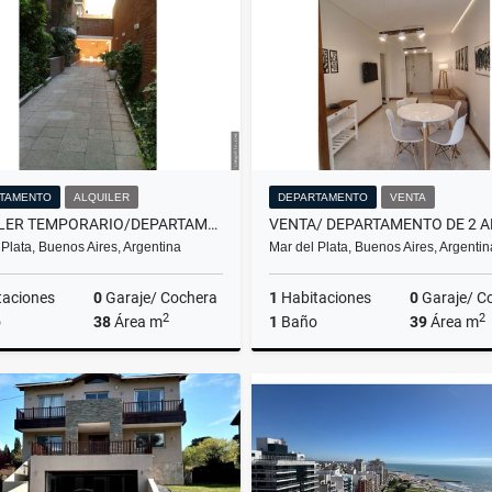
US$11,111
$11.111
$11.111
TAMENTO
ALQUILER
DEPARTAMENTO
VENTA
ALQUILER TEMPORARIO/DEPARTAMENTO DE 2 AMBIENTES/MAR DEL PLATA
 Plata, Buenos Aires, Argentina
Mar del Plata, Buenos Aires, Argentin
taciones
0
Garaje/ Cochera
1
Habitaciones
0
Garaje/ C
2
2
o
38
Área m
1
Baño
39
Área m
Alquiler
$11.111
US$78,600