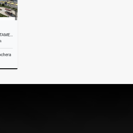
ALQUILER TEMPORARIO DEPARTAMENTO 3 AMBIENTES/COCHERA/MAR DEL PLATA
a
ochera
lquiler