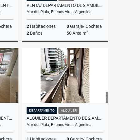
ALQUILER 24 MESES DEPARTAMENTO 2 AMBIENTES/MAR DEL PLATA
VENTA/ DEPARTAMENTO DE 2 AMBIENTES CON DEP./ MAR DEL PLATA
a
Mar del Plata, Buenos Aires, Argentina
ochera
2
Habitaciones
0
Garaje/ Cochera
2
2
Baños
50
Área m
lquiler
Venta
US$103,500
DEPARTAMENTO
ALQUILER
VENTA/ DEPARTAMENTO 2 AMBIENTES A LA CALLE / MAR DEL PLATA
ALQUILER DEPARTAMENTO DE 2 AMBIENTES/BALCON/MAR DEL PLATA
a
Mar del Plata, Buenos Aires, Argentina
ochera
1
Habitaciones
0
Garaje/ Cochera