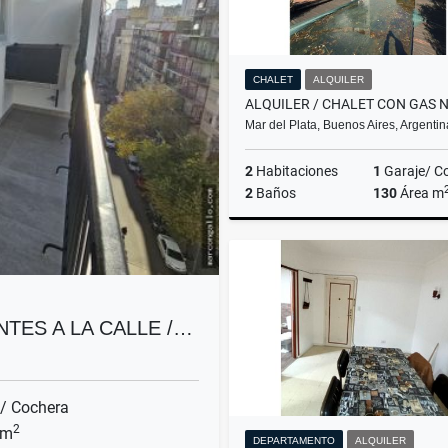
CHALET
ALQUILER
Mar del Plata, Buenos Aires, Argentin
2
Habitaciones
1
Garaje/ C
2
Baños
130
Área m
A
US$900
TES A LA CALLE /…
/ Cochera
2
 m
DEPARTAMENTO
ALQUILER