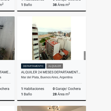
2
2
 m
1
Baño
38
Área m
Venta
Alquiler
$600.000
DEPARTAMENTO
ALQUILER
ALQUILER TEMPORARIO DEPARTAMENTO 2 AMBIENTES/ MAR DEL PLATA
ALQUILER 24 MESES DEPARTAMENTO DE 1 AMBIENTE/MAR DEL PLATA
a
Mar del Plata, Buenos Aires, Argentina
ochera
1
Habitaciones
0
Garaje/ Cochera
2
1
Baño
28
Área m
lquiler
Alquiler