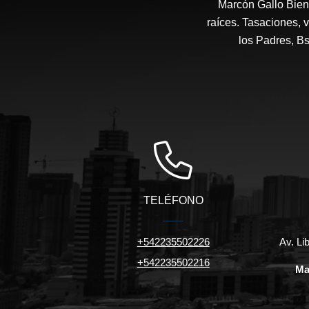
Marcón Gallo Bien
raíces. Tasaciones, v
los Padres, B
TELÉFONO
+542235502226
Av. Li
+542235502216
Ma