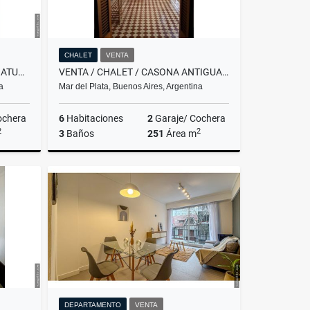
CHALET
VENTA
ALQUILER / CHALET CON GAS NATURAL / SIERRA DE LOS PADRES
VENTA / CHALET / CASONA ANTIGUA / 7 AMBIENTES / LA PERLA MAR DEL PLATA
a
Mar del Plata, Buenos Aires, Argentina
ochera
6
Habitaciones
2
Garaje/ Cochera
2
2
3
Baños
251
Área m
lquiler
Venta
US$190,000
DEPARTAMENTO
VENTA