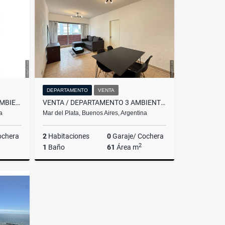
$480.000
DEPARTAMENTO
VENTA
VENTA/ DEPARTAMENTO DE 2 AMBIENTES A LA CALLE / MAR DEL PLATA
VENTA / DEPARTAMENTO 3 AMBIENTES A LA CALLE/ EXTERNO/ MAR DEL PLATA
a
Mar del Plata, Buenos Aires, Argentina
ochera
2
Habitaciones
0
Garaje/ Cochera
2
1
Baño
61
Área m
Venta
Venta
US$89,900