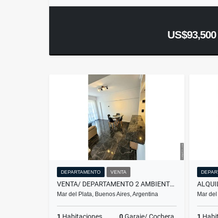
US$93,500
DEPARTAMENTO
VENTA
DEPAR
VENTA/ DEPARTAMENTO 2 AMBIENTES A LA CALLE/ MAR DEL PLATA
Mar del Plata, Buenos Aires, Argentina
Mar del
1
Habitaciones
0
Garaje/ Cochera
1
Habi