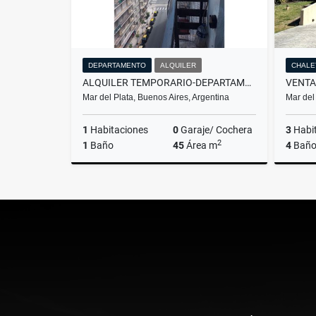
DEPARTAMENTO
ALQUILER
CHALE
ALQUILER TEMPORARIO-DEPARTAMENTO 2 AMBIENTES- MAR DEL PLATA
Mar del Plata, Buenos Aires, Argentina
Mar del
1
Habitaciones
0
Garaje/ Cochera
3
Habi
2
1
Baño
45
Área m
4
Baño
Venta
Alquiler
$11.111
$11.111