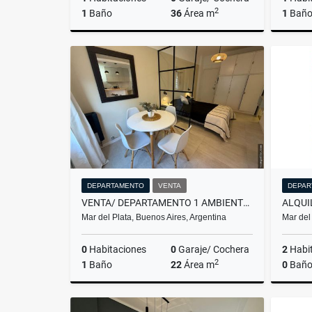
2
1
Baño
36
Área m
1
Bañ
Venta
US$75,900
DEPARTAMENTO
VENTA
DEPAR
VENTA/ DEPARTAMENTO 1 AMBIENTE A LA CALLE / MAR DEL PLATA
Mar del Plata, Buenos Aires, Argentina
Mar del
0
Habitaciones
0
Garaje/ Cochera
2
Habi
2
1
Baño
22
Área m
0
Baño
Venta