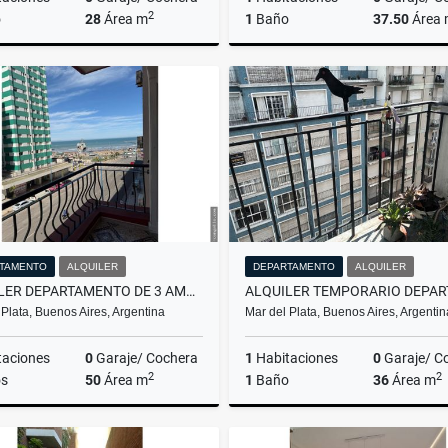
2
o
28
Área m
1
Baño
37.50
Área
Alquiler
$11.111
US$69,900
TAMENTO
ALQUILER
DEPARTAMENTO
ALQUILER
ALQUILER DEPARTAMENTO DE 3 AMBIENTES/BALCON/MAR DEL PLATA
 Plata, Buenos Aires, Argentina
Mar del Plata, Buenos Aires, Argentin
taciones
0
Garaje/ Cochera
1
Habitaciones
0
Garaje/ C
2
2
s
50
Área m
1
Baño
36
Área m
Alquiler
Venta
A