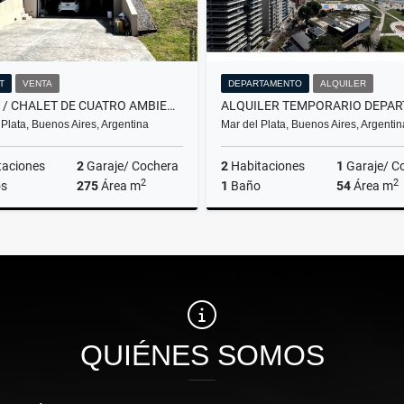
T
VENTA
DEPARTAMENTO
ALQUILER
VENTA / CHALET DE CUATRO AMBIENTES / SIERRA DE LOS PADRES
 Plata, Buenos Aires, Argentina
Mar del Plata, Buenos Aires, Argentin
taciones
2
Garaje/ Cochera
2
Habitaciones
1
Garaje/ C
2
2
s
275
Área m
1
Baño
54
Área m
Venta
A
US$265,000
$11.111
QUIÉNES SOMOS