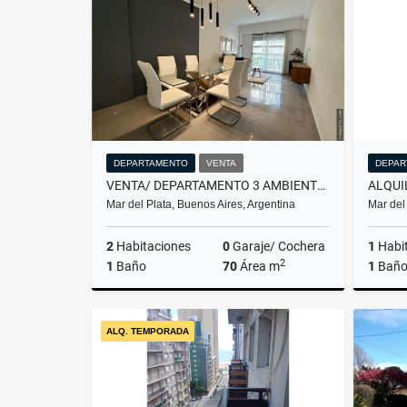
US$57,900
DEPARTAMENTO
VENTA
DEPAR
VENTA/ DEPARTAMENTO 3 AMBIENTES A LA CALLE/ MAR DEL PLATA
Mar del Plata, Buenos Aires, Argentina
Mar del
2
Habitaciones
0
Garaje/ Cochera
1
Habi
2
1
Baño
70
Área m
1
Bañ
Venta
ALQ. TEMPORADA
US$132,900