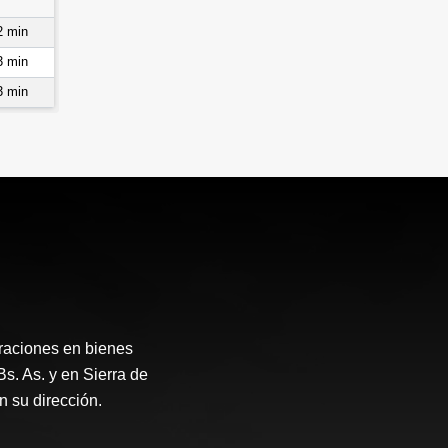
2 min
3 min
3 min
raciones en bienes
Bs. As. y en Sierra de
 su dirección.