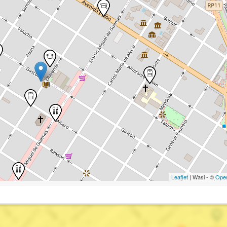
Leaflet
| Wasi - ©
Ope