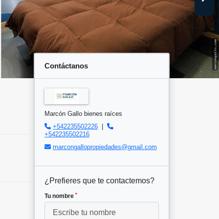
Contáctanos
Marcón Gallo bienes raíces
+542235502226
|
+542235502216
marcongallopropiedades@gmail.com
¿Prefieres que te contactemos?
*
Tu nombre