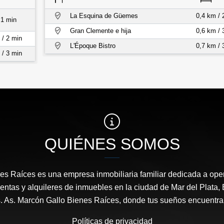
La Esquina de Güemes
0,4 km / 
 1 min
Gran Clemente e hija
0,6 km / 
 / 2 min
L'Époque Bistro
0,7 km / 
 / 3 min
QUIÉNES SOMOS
es Raíces es una empresa inmobiliaria familiar dedicada a ope
entas y alquileres de inmuebles en la ciudad de Mar del Plata, 
s. As. Marcón Gallo Bienes Raíces, donde tus sueños encuentran
Políticas de privacidad