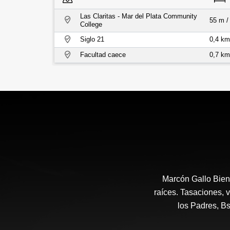
Las Claritas - Mar del Plata Community
55 m /
College
Siglo 21
0,4 km
Facultad caece
0,7 km
Marcón Gallo Bien
raíces. Tasaciones, v
los Padres, B