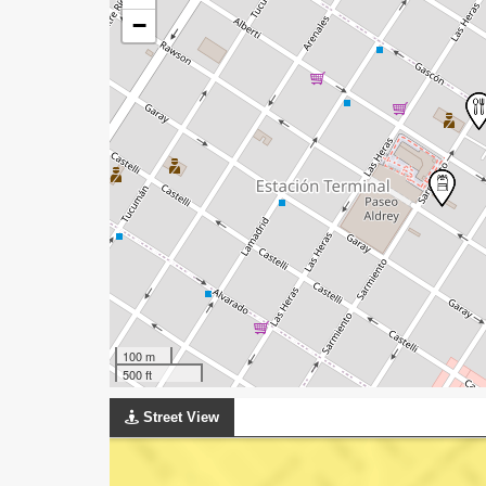
−
100 m
500 ft
Street View