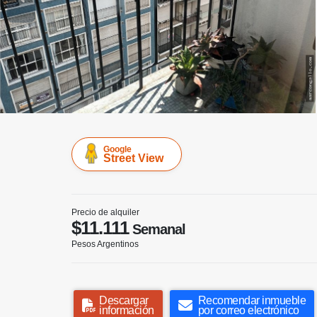
Google
Street View
Precio de alquiler
$11.111
Semanal
Pesos Argentinos
Descargar
Recomendar inmueble
información
por correo electrónico