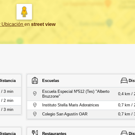
r Ubicación
en
street view
Distancia
Escuelas
Dis
 / 3 min
Escuela Especial Nº512 (Tes) "Alberto
0,4 km / 
Bruzzone"
 / 2 min
Instituto Stella Maris Adoratrices
0,7 km / 
 / 3 min
Colegio San Agustín OAR
0,7 km / 
Distancia
Restaurantes
Dis