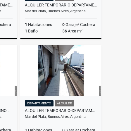
ALQUILER TEMPORARIO DEPARTAMENTO 2 AMBIENTES/MAR DEL PLATA
ALQUILER TEMPORARIO DEPARTAMENTO 2 AMBIENTES/ MAR DEL PLATA
a
Mar del Plata, Buenos Aires, Argentina
ochera
1
Habitaciones
0
Garaje/ Cochera
2
1
Baño
36
Área m
lquiler
Venta
Alquiler
$11.111
$11.111
DEPARTAMENTO
ALQUILER
VENTA/ PH 3 AMBIENTES EXTERNO APTO CRÉDITO / MAR DEL PLATA
ALQUILER TEMPORARIO-DEPARTAMENTO 1 AMBIENTE- MAR DEL PLATA
a
Mar del Plata, Buenos Aires, Argentina
ochera
1
Habitaciones
0
Garaje/ Cochera