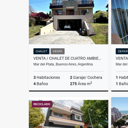
US$219,000
CHALET
VENTA
DEPAR
VENTA / CHALET DE CUATRO AMBIENTES / SIERRA DE LOS PADRES
Mar del Plata, Buenos Aires, Argentina
Mar del
3
Habitaciones
2
Garaje/ Cochera
1
Habi
2
4
Baños
275
Área m
1
Bañ
Venta
RECICLADO
US$265,000