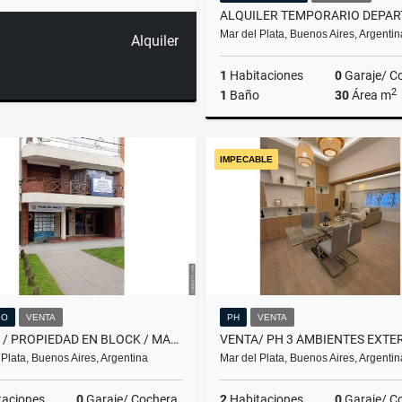
Mar del Plata, Buenos Aires, Argentin
Alquiler
1
Habitaciones
0
Garaje/ C
2
1
Baño
30
Área m
A
IMPECABLE
$11.111
IO
VENTA
PH
VENTA
VENTA / PROPIEDAD EN BLOCK / MAR DEL PLATA
 Plata, Buenos Aires, Argentina
Mar del Plata, Buenos Aires, Argentin
taciones
0
Garaje/ Cochera
2
Habitaciones
0
Garaje/ C