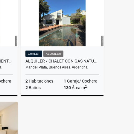
$11.111
CHALET
ALQUILER
VENTA/ DEPARTAMENTO 2 AMBIENTES A LA CALLE / MAR DEL PLATA
ALQUILER / CHALET CON GAS NATURAL / SIERRA DE LOS PADRES
a
Mar del Plata, Buenos Aires, Argentina
ochera
2
Habitaciones
1
Garaje/ Cochera
2
2
Baños
130
Área m
Venta
Alquiler
US$900