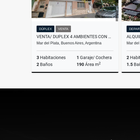
DÚPLEX
VENTA
DEPAR
VENTA/ DUPLEX 4 AMBIENTES CON COCHERA/ MAR DEL PLATA
Mar del Plata, Buenos Aires, Argentina
Mar del
3
Habitaciones
1
Garaje/ Cochera
2
Habi
2
2
Baños
190
Área m
1.5
Ba
Venta
US$270,000