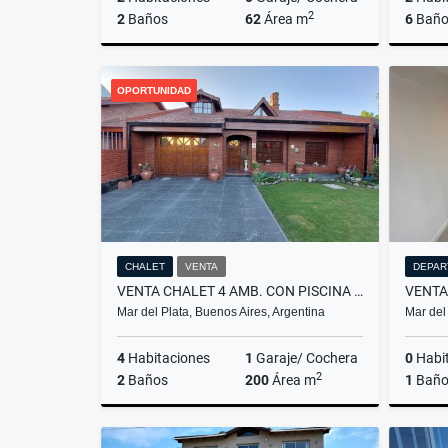
2
2
Baños
62
Área m
6
Baño
Venta
OPORTUNIDAD
US$115,900
CHALET
VENTA
DEPAR
VENTA CHALET 4 AMB. CON PISCINA Y PLAYROOM-MAR DEL PLATA
Mar del Plata, Buenos Aires, Argentina
Mar del
4
Habitaciones
1
Garaje/ Cochera
0
Habi
2
2
Baños
200
Área m
1
Bañ
Venta