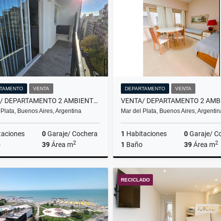
US$61,000
$480.000
TAMENTO
VENTA
DEPARTAMENTO
VENTA
VENTA/ DEPARTAMENTO 2 AMBIENTES A LA CALLE / MAR DEL PLATA
 Plata, Buenos Aires, Argentina
Mar del Plata, Buenos Aires, Argentin
taciones
0
Garaje/ Cochera
1
Habitaciones
0
Garaje/ C
2
2
o
39
Área m
1
Baño
39
Área m
Venta
RECICLADO
US$93,500
US$58,000