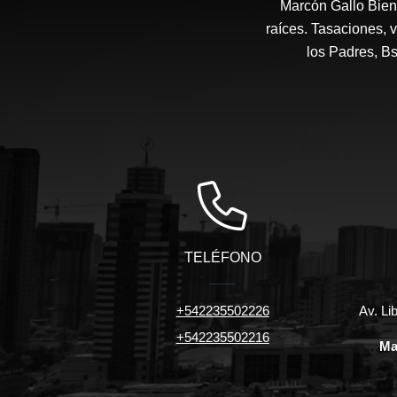
Marcón Gallo Bien
raíces. Tasaciones, v
los Padres, B
TELÉFONO
+542235502226
Av. Li
+542235502216
Ma