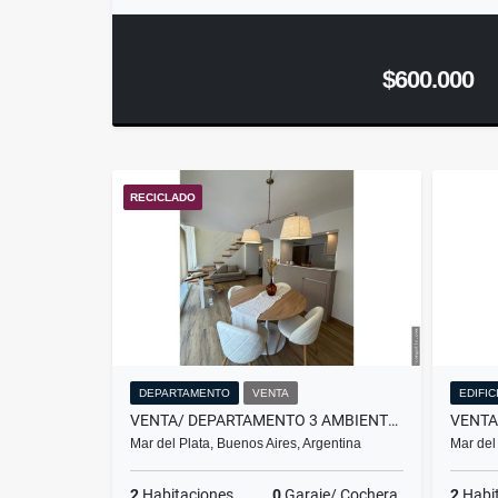
$600.000
RECICLADO
DEPARTAMENTO
VENTA
EDIFIC
VENTA/ DEPARTAMENTO 3 AMBIENTES A LA CALLE EN DUPLEX/ / MAR DEL PLATA
Mar del Plata, Buenos Aires, Argentina
Mar del
2
Habitaciones
0
Garaje/ Cochera
2
Habi