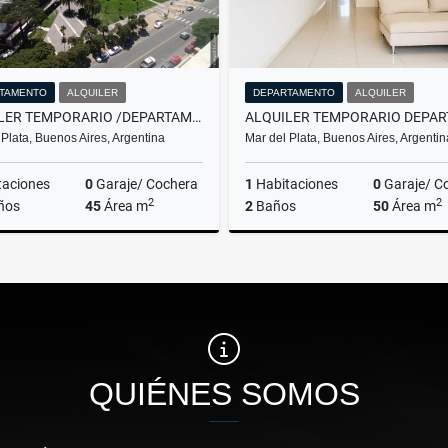
TAMENTO
ALQUILER
DEPARTAMENTO
ALQUILER
ALQUILER TEMPORARIO /DEPARTAMENTO 3 AMBIENTES/MAR DEL PLATA
 Plata, Buenos Aires, Argentina
Mar del Plata, Buenos Aires, Argentin
taciones
0
Garaje/ Cochera
1
Habitaciones
0
Garaje/ C
2
2
ños
45
Área m
2
Baños
50
Área m
Alquiler
A
$11.111
$11.111
QUIÉNES SOMOS