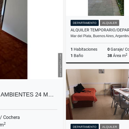
DEPARTAMENTO
ALQUILER
Mar del Plata, Buenos Aires, Argentin
1
Habitaciones
0
Garaje/ C
2
1
Baño
38
Área m
A
$11.111
 AMBIENTES 24 M…
/ Cochera
2
 m
DEPARTAMENTO
ALQUILER