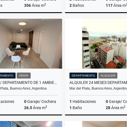
2
s
356
Área m
2
Baños
117
Área m
Venta
US$520,000
US$184,900
TAMENTO
VENTA
DEPARTAMENTO
ALQUILER
VENTA/ DEPARTAMENTO DE 1 AMBIENTE CON BALCON SALIENTE / MAR DEL PLATA
 Plata, Buenos Aires, Argentina
Mar del Plata, Buenos Aires, Argentin
taciones
0
Garaje/ Cochera
1
Habitaciones
0
Garaje/ C
2
2
o
26.5
Área m
1
Baño
28
Área m
Venta
A