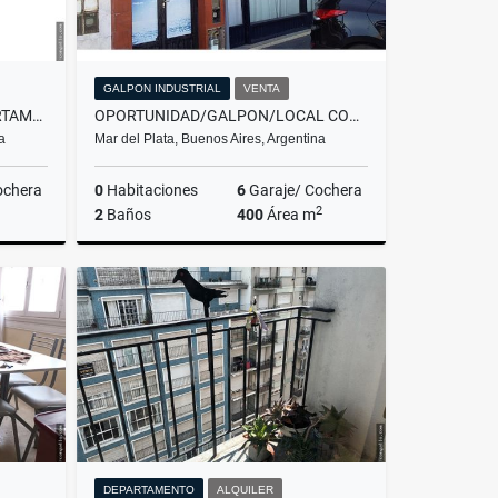
GALPON INDUSTRIAL
VENTA
ALQUILER TEMPORARIO/DEPARTAMENTO DE 2 AMBIENTES/MAR DEL PLATA
OPORTUNIDAD/GALPON/LOCAL CON OFICINAS/VENTA/TOMA PERMUTA
a
Mar del Plata, Buenos Aires, Argentina
ochera
0
Habitaciones
6
Garaje/ Cochera
2
2
Baños
400
Área m
lquiler
Venta
US$200,000
DEPARTAMENTO
ALQUILER