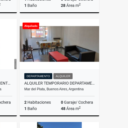
2
2
1
Baño
28
Área m
Venta
Alquiler
Alquilado
$11.111
DEPARTAMENTO
ALQUILER
ALQUILER 24 MESES DEPARTAMENTO DE 1 AMBIENTE/MAR DEL PLATA
ALQUILER TEMPORARIO DEPARTAMENTO DE 3 AMBIENTES/MAR DEL PLATA
a
Mar del Plata, Buenos Aires, Argentina
ochera
2
Habitaciones
0
Garaje/ Cochera
2
1
Baño
48
Área m
lquiler
Alquiler