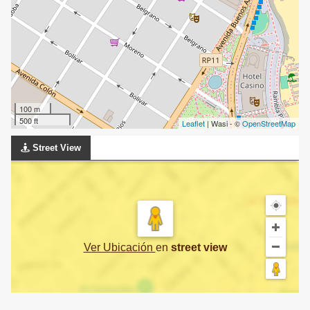
100 m
500 ft
Leaflet
| Wasi - ©
OpenStreetMap
Street View
Ver Ubicación
en
street view