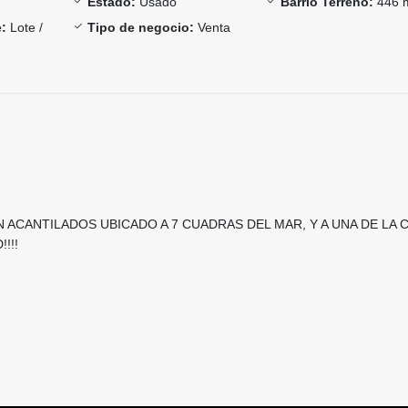
Estado:
Usado
Barrio Terreno:
446 
:
Lote /
Tipo de negocio:
Venta
ACANTILADOS UBICADO A 7 CUADRAS DEL MAR, Y A UNA DE LA 
!!!