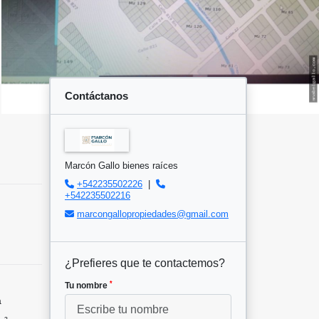
Contáctanos
Marcón Gallo bienes raíces
+542235502226
|
+542235502216
marcongallopropiedades@gmail.com
¿Prefieres que te contactemos?
*
Tu nombre
a