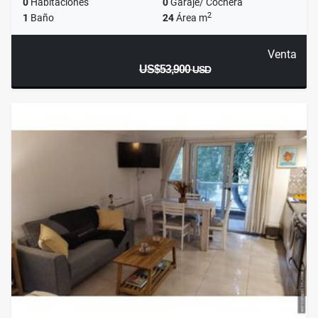
0
Habitaciones
0
Garaje/ Cochera
2
1
Baño
24
Área m
Venta
US$53,900
USD