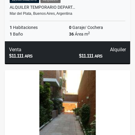
ALQUILER TEMPORARIO DEPART…
Mar del Plata, Buenos Aires, Argentina
1
Habitaciones
0
Garaje/ Cochera
2
1
Baño
36
Área m
Venta
Alquiler
$11.111
$11.111
ARS
ARS