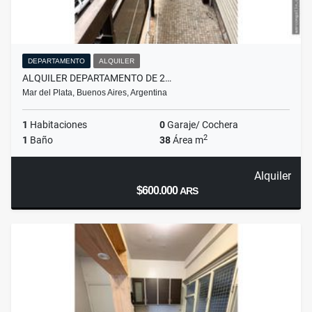
DEPARTAMENTO
ALQUILER
ALQUILER DEPARTAMENTO DE 2…
Mar del Plata, Buenos Aires, Argentina
1
Habitaciones
0
Garaje/ Cochera
2
1
Baño
38
Área m
Alquiler
$600.000
ARS