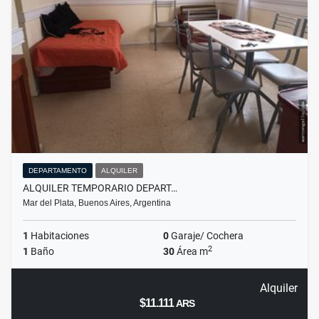
DEPARTAMENTO
ALQUILER
ALQUILER TEMPORARIO DEPART…
Mar del Plata, Buenos Aires, Argentina
1
Habitaciones
0
Garaje/ Cochera
2
1
Baño
30
Área m
Alquiler
$11.111
ARS