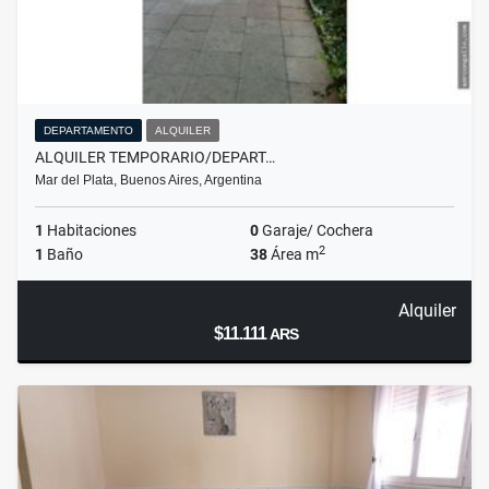
DEPARTAMENTO
ALQUILER
ALQUILER TEMPORARIO/DEPART…
Mar del Plata, Buenos Aires, Argentina
1
Habitaciones
0
Garaje/ Cochera
2
1
Baño
38
Área m
Alquiler
$11.111
ARS