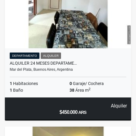
DEPARTAMENTO
ALQUILER
ALQUILER 24 MESES DEPARTAME…
Mar del Plata, Buenos Aires, Argentina
1
Habitaciones
0
Garaje/ Cochera
2
1
Baño
38
Área m
Alquiler
$450.000
ARS