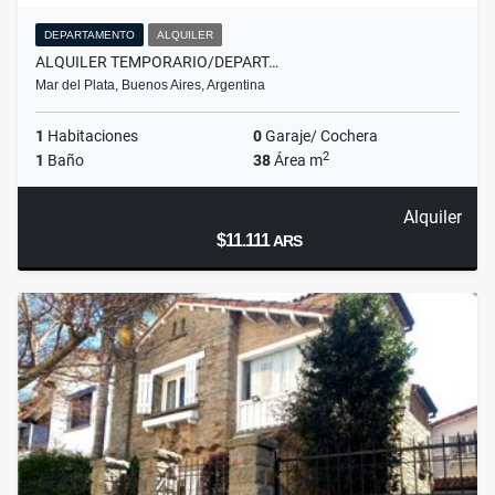
DEPARTAMENTO
ALQUILER
ALQUILER TEMPORARIO/DEPART…
Mar del Plata, Buenos Aires, Argentina
1
Habitaciones
0
Garaje/ Cochera
2
1
Baño
38
Área m
Alquiler
$11.111
ARS