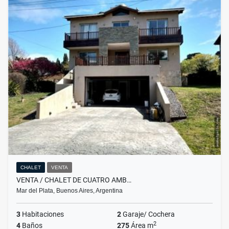
CHALET
VENTA
VENTA / CHALET DE CUATRO AMB…
Mar del Plata, Buenos Aires, Argentina
3
Habitaciones
2
Garaje/ Cochera
2
4
Baños
275
Área m