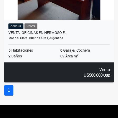
OFICINA
VENTA
VENTA- OFICINAS EN HERMOSO E…
Mar del Plata, Buenos Aires, Argentina
5
Habitaciones
0
Garaje/ Cochera
2
2
Baños
89
Área m
Venta
US$80,000
USD
1