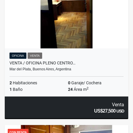
OFICINA
VENTA
VENTA / OFICINA PLENO CENTRO…
Mar del Plata, Buenos Aires, Argentina
2
Habitaciones
0
Garaje/ Cochera
2
1
Baño
24
Área m
Venta
US$27,500
USD
CON RENTA