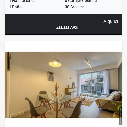
1
Habitaciones
0
Garaje/ Cochera
2
1
Baño
38
Área m
Alquiler
$11.111
ARS