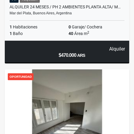
ALQUILER 24 MESES / PH 2 AMBIENTES PLANTA ALTA/ M…
Mar del Plata, Buenos Aires, Argentina
1
Habitaciones
0
Garaje/ Cochera
2
1
Baño
40
Área m
Alquiler
$470.000
ARS
OPORTUNIDAD