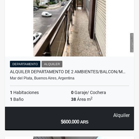
DEPARTAMENTO
ALQUILER
ALQUILER DEPARTAMENTO DE 2 AMBIENTES/BALCON/M…
Mar del Plata, Buenos Aires, Argentina
1
Habitaciones
0
Garaje/ Cochera
2
1
Baño
38
Área m
Alquiler
$600.000
ARS