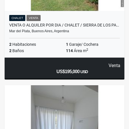
CHALET
VENTA
VENTA O ALQUILER POR DIA / CHALET / SIERRA DE LOS PA…
Mar del Plata, Buenos Aires, Argentina
2
Habitaciones
1
Garaje/ Cochera
2
2
Baños
114
Área m
Venta
US$195,000
USD