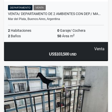
DEPARTAMENTO
VENTA
VENTA/ DEPARTAMENTO DE 2 AMBIENTES CON DEP./ MA…
Mar del Plata, Buenos Aires, Argentina
2
Habitaciones
0
Garaje/ Cochera
2
2
Baños
50
Área m
Venta
US$103,500
USD