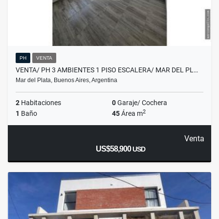
PH
VENTA
VENTA/ PH 3 AMBIENTES 1 PISO ESCALERA/ MAR DEL PL…
Mar del Plata, Buenos Aires, Argentina
2
Habitaciones
0
Garaje/ Cochera
2
1
Baño
45
Área m
Venta
US$58,900
USD