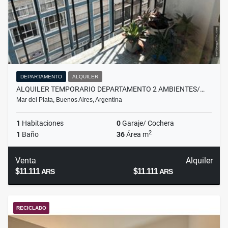
DEPARTAMENTO
ALQUILER
ALQUILER TEMPORARIO DEPARTAMENTO 2 AMBIENTES/…
Mar del Plata, Buenos Aires, Argentina
1
Habitaciones
0
Garaje/ Cochera
2
1
Baño
36
Área m
Venta
Alquiler
$11.111
$11.111
ARS
ARS
RECICLADO