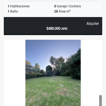
1
Habitaciones
0
Garaje/ Cochera
2
1
Baño
28
Área m
Alquiler
$480.000
ARS