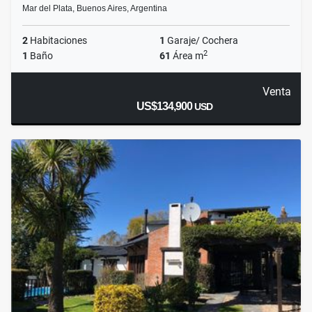
Mar del Plata, Buenos Aires, Argentina
2
Habitaciones
1
Garaje/ Cochera
2
1
Baño
61
Área m
Venta
US$134,900
USD