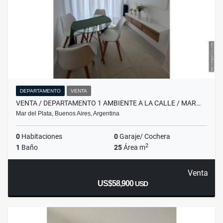
DEPARTAMENTO
VENTA
VENTA / DEPARTAMENTO 1 AMBIENTE A LA CALLE / MAR…
Mar del Plata, Buenos Aires, Argentina
0
Habitaciones
0
Garaje/ Cochera
2
1
Baño
25
Área m
Venta
US$58,900
USD