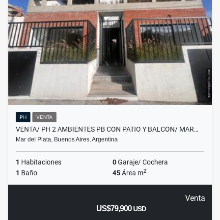
PH
VENTA
VENTA/ PH 2 AMBIENTES PB CON PATIO Y BALCON/ MAR…
Mar del Plata, Buenos Aires, Argentina
1
Habitaciones
0
Garaje/ Cochera
2
1
Baño
45
Área m
Venta
US$79,900
USD