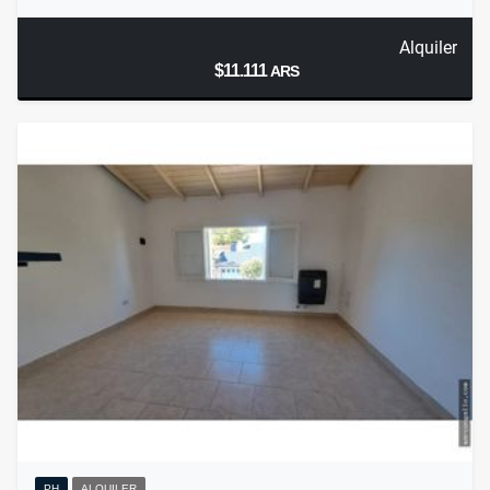
Alquiler
$11.111
ARS
PH
ALQUILER