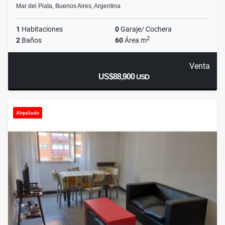
Mar del Plata, Buenos Aires, Argentina
1
Habitaciones
0
Garaje/ Cochera
2
2
Baños
60
Área m
Venta
US$88,900
USD
Alquilado