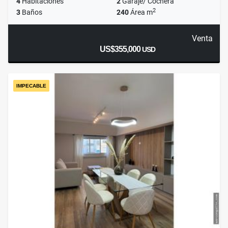
4
Habitaciones
2
Garaje/ Cochera
2
3
Baños
240
Área m
Venta
US$355,000
USD
IMPECABLE