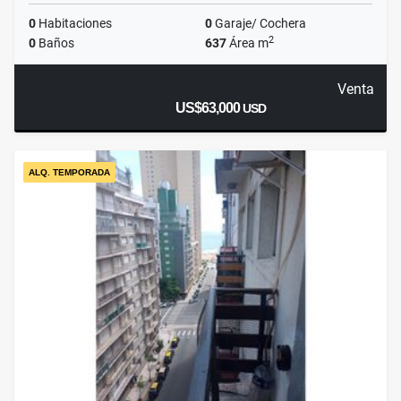
0
Habitaciones
0
Garaje/ Cochera
2
0
Baños
637
Área m
Venta
US$63,000
USD
ALQ. TEMPORADA