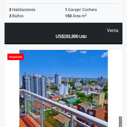
3
Habitaciones
1
Garaje/ Cochera
2
3
Baños
150
Área m
Venta
US$191,900
USD
Alquilado