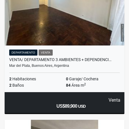
DEPARTAMENTO
VENTA
VENTA/ DEPARTAMENTO 3 AMBIENTES + DEPENDENCI…
Mar del Plata, Buenos Aires, Argentina
2
Habitaciones
0
Garaje/ Cochera
2
2
Baños
84
Área m
Venta
US$89,900
USD