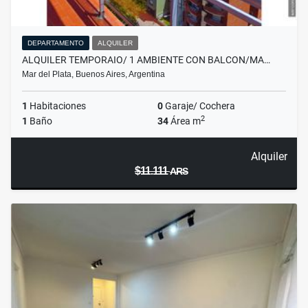
DEPARTAMENTO
ALQUILER
ALQUILER TEMPORAIO/ 1 AMBIENTE CON BALCON/MA…
Mar del Plata, Buenos Aires, Argentina
1
Habitaciones
0
Garaje/ Cochera
2
1
Baño
34
Área m
Alquiler
$11.111
ARS