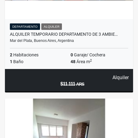
DEPARTAMENTO
ALQUILER
ALQUILER TEMPORARIO DEPARTAMENTO DE 3 AMBIE…
Mar del Plata, Buenos Aires, Argentina
2
Habitaciones
0
Garaje/ Cochera
2
1
Baño
48
Área m
Alquiler
$11.111
ARS