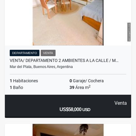
DEPARTAMENTO
VENTA
VENTA/ DEPARTAMENTO 2 AMBIENTES A LA CALLE / M…
Mar del Plata, Buenos Aires, Argentina
1
Habitaciones
0
Garaje/ Cochera
2
1
Baño
39
Área m
Venta
US$58,000
USD