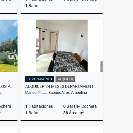
1
Baño
Venta
Alquiler
$700.000
DEPARTAMENTO
ALQUILER
VENTA / TERRENO / SIERRA DE LOS PADRES
ALQUILER 24 MESES DEPARTAMENTO 2 AMBIENTES/MAR DEL PLATA
a
Mar del Plata, Buenos Aires, Argentina
ochera
1
Habitaciones
0
Garaje/ Cochera
2
2
1
Baño
38
Área m
Venta
Alquiler