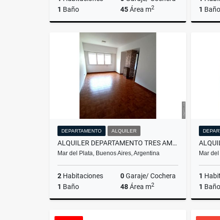
2
1
Baño
45
Área m
1
Bañ
Venta
Alquiler
$11.111
$11.111
DEPARTAMENTO
ALQUILER
DEPAR
ALQUILER DEPARTAMENTO TRES AMBIENTES 24 MESES/MAR DEL PLATA
Mar del Plata, Buenos Aires, Argentina
Mar del
2
Habitaciones
0
Garaje/ Cochera
1
Habi
2
1
Baño
48
Área m
1
Bañ
Alquiler