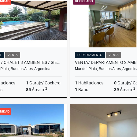
NIDAD
RECICLADO
$480.000
US$38,000
T
VENTA
DEPARTAMENTO
VENTA
VENTA / CHALET 3 AMBIENTES / SIERRA DE LOS PADRES
 Plata, Buenos Aires, Argentina
Mar del Plata, Buenos Aires, Argentin
taciones
1
Garaje/ Cochera
1
Habitaciones
0
Garaje/ C
2
2
s
85
Área m
1
Baño
39
Área m
Venta
NIDAD
US$110,000
US$85,500