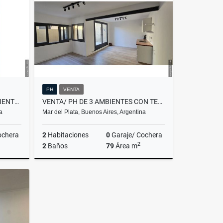
$450.000
PH
VENTA
VENTA/ DEPARTAMENTO 2 AMBIENTES A LA CALLE / MAR DEL PLATA
VENTA/ PH DE 3 AMBIENTES CON TERRAZA/ MAR DEL PLATA
a
Mar del Plata, Buenos Aires, Argentina
ochera
2
Habitaciones
0
Garaje/ Cochera
2
2
Baños
79
Área m
Venta
Venta
US$113,500