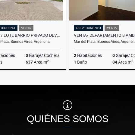
/ TERRENO
VENTA
DEPARTAMENTO
VENTA
VENTA / LOTE BARRIO PRIVADO DEVELOPER PARK /MAR DEL PLATA
 Plata, Buenos Aires, Argentina
Mar del Plata, Buenos Aires, Argentin
taciones
0
Garaje/ Cochera
2
Habitaciones
0
Garaje/ C
2
2
s
637
Área m
1
Baño
84
Área m
Venta
US$63,000
US$89,900
QUIÉNES SOMOS