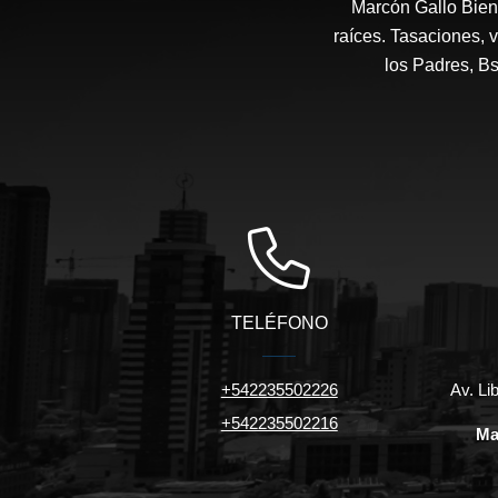
Marcón Gallo Bien
raíces. Tasaciones, v
los Padres, B
TELÉFONO
+542235502226
Av. Li
+542235502216
Ma