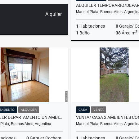
Mar del Plata, Buenos Aires, Argentin
Alquiler
1
Habitaciones
0
Garaje/ C
2
1
Baño
38
Área m
A
$11.111
TAMENTO
ALQUILER
CASA
VENTA
ALQUILER DEPARTAMENTO UN AMBIENTE DIVIDIDO/MAR DEL PLATA
 Plata, Buenos Aires, Argentina
Mar del Plata, Buenos Aires, Argentin
taciones
0
Garaje/ Cochera
1
Habitaciones
0
Garaje/ C