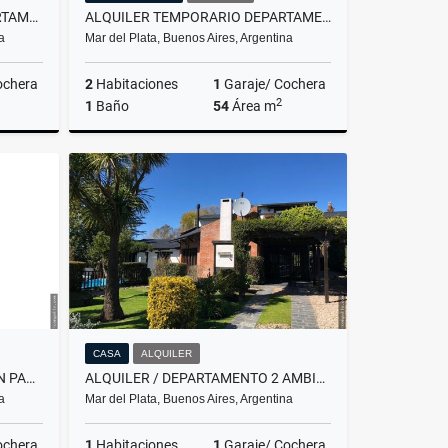
ALQUILER TEMPORARIO/DEPARTAMENTO DE 1 AMBIENTE/MAR DEL PLATA
ALQUILER TEMPORARIO DEPARTAMENTO 3 AMBIENTES/COCHERA/MAR DEL PLATA
a
Mar del Plata, Buenos Aires, Argentina
ochera
2
Habitaciones
1
Garaje/ Cochera
2
1
Baño
54
Área m
lquiler
Alquiler
$11.111
CASA
ALQUILER
VENTA/ CASA 2 AMBIENTES CON PARQUE/ MAR DEL PLATA
ALQUILER / DEPARTAMENTO 2 AMBIENTES / SIERRA DE LOS PADRES
a
Mar del Plata, Buenos Aires, Argentina
ochera
1
Habitaciones
1
Garaje/ Cochera