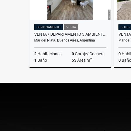
DEPARTAMENTO
VENTA
LOTE 
VENTA / DEPARTAMENTO 3 AMBIENTES LATERAL / MAR DEL PLATA
Mar del Plata, Buenos Aires, Argentina
Mar del
2
Habitaciones
0
Garaje/ Cochera
0
Habi
2
1
Baño
55
Área m
0
Baño
Venta
US$75,900