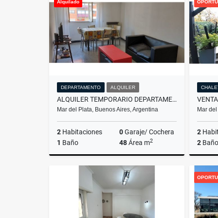
Alquilado
OPORTU
$600.000
DEPARTAMENTO
ALQUILER
CHALE
ALQUILER TEMPORARIO DEPARTAMENTO DE 3 AMBIENTES/MAR DEL PLATA
Mar del Plata, Buenos Aires, Argentina
Mar del
2
Habitaciones
0
Garaje/ Cochera
2
Habi
2
1
Baño
48
Área m
2
Baño
Alquiler
OPORTU
$11.111