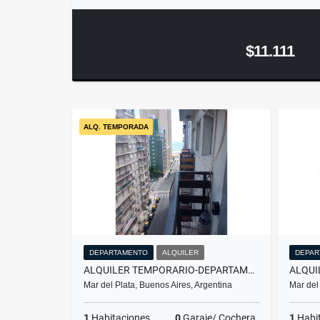
$11.111
ALQ. TEMPORADA
DEPARTAMENTO
ALQUILER
DEPAR
ALQUILER TEMPORARIO-DEPARTAMENTO 2 AMBIENTES- MAR DEL PLATA
Mar del Plata, Buenos Aires, Argentina
Mar del
1
Habitaciones
0
Garaje/ Cochera
1
Habi