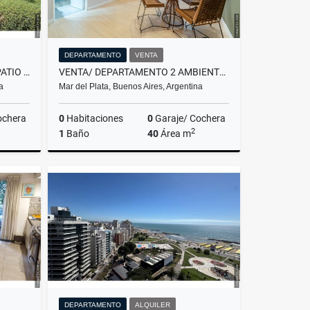
DEPARTAMENTO
VENTA
VENTA/ PH 3 AMBIENTES CON PATIO / MAR DEL PLATA
VENTA/ DEPARTAMENTO 2 AMBIENTES PLANTA BAJA + PATIO / MAR DEL PLATA
a
Mar del Plata, Buenos Aires, Argentina
ochera
0
Habitaciones
0
Garaje/ Cochera
2
1
Baño
40
Área m
Venta
Venta
US$78,900
DEPARTAMENTO
ALQUILER