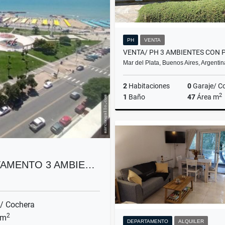
PH
VENTA
Mar del Plata, Buenos Aires, Argentin
2
Habitaciones
0
Garaje/ C
2
1
Baño
47
Área m
US$62,000
TAMENTO 3 AMBIE…
/ Cochera
2
 m
DEPARTAMENTO
ALQUILER