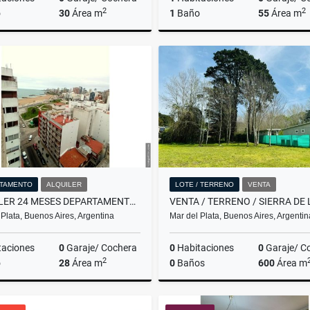
2
2
o
30
Área m
1
Baño
55
Área m
Alquiler
$450.000
US$110,000
TAMENTO
ALQUILER
LOTE / TERRENO
VENTA
ALQUILER 24 MESES DEPARTAMENTO DE 1 AMBIENTE/MAR DEL PLATA
 Plata, Buenos Aires, Argentina
Mar del Plata, Buenos Aires, Argentin
taciones
0
Garaje/ Cochera
0
Habitaciones
0
Garaje/ C
2
o
28
Área m
0
Baños
600
Área m
Alquiler