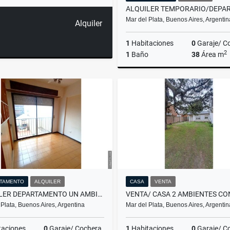
Mar del Plata, Buenos Aires, Argentin
Alquiler
1
Habitaciones
0
Garaje/ C
2
1
Baño
38
Área m
A
$11.111
TAMENTO
ALQUILER
CASA
VENTA
ALQUILER DEPARTAMENTO UN AMBIENTE DIVIDIDO/MAR DEL PLATA
 Plata, Buenos Aires, Argentina
Mar del Plata, Buenos Aires, Argentin
taciones
0
Garaje/ Cochera
1
Habitaciones
0
Garaje/ C