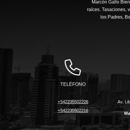
Marcón Gallo Bien
raíces. Tasaciones, v
los Padres, B
TELÉFONO
+542235502226
Av. Li
+542235502216
Ma