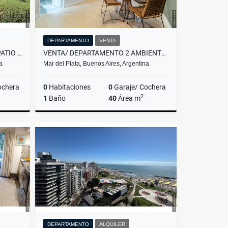
DEPARTAMENTO
VENTA
VENTA/ PH 3 AMBIENTES CON PATIO / MAR DEL PLATA
VENTA/ DEPARTAMENTO 2 AMBIENTES PLANTA BAJA + PATIO / MAR DEL PLATA
a
Mar del Plata, Buenos Aires, Argentina
ochera
0
Habitaciones
0
Garaje/ Cochera
2
1
Baño
40
Área m
Venta
Venta
US$78,900
DEPARTAMENTO
ALQUILER