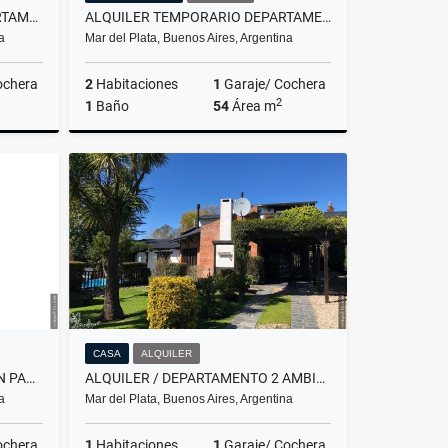
ALQUILER TEMPORARIO/DEPARTAMENTO DE 1 AMBIENTE/MAR DEL PLATA
ALQUILER TEMPORARIO DEPARTAMENTO 3 AMBIENTES/COCHERA/MAR DEL PLATA
a
Mar del Plata, Buenos Aires, Argentina
ochera
2
Habitaciones
1
Garaje/ Cochera
2
1
Baño
54
Área m
lquiler
Alquiler
$11.111
CASA
ALQUILER
VENTA/ CASA 2 AMBIENTES CON PARQUE/ MAR DEL PLATA
ALQUILER / DEPARTAMENTO 2 AMBIENTES / SIERRA DE LOS PADRES
a
Mar del Plata, Buenos Aires, Argentina
ochera
1
Habitaciones
1
Garaje/ Cochera