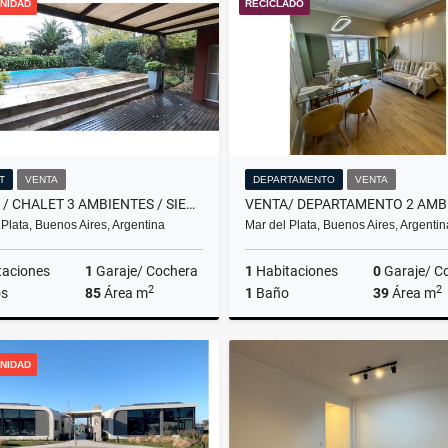
NIDAD
RECICLADO
$480.000
US$38,000
T
VENTA
DEPARTAMENTO
VENTA
VENTA / CHALET 3 AMBIENTES / SIERRA DE LOS PADRES
 Plata, Buenos Aires, Argentina
Mar del Plata, Buenos Aires, Argentin
taciones
1
Garaje/ Cochera
1
Habitaciones
0
Garaje/ C
2
2
s
85
Área m
1
Baño
39
Área m
Venta
NIDAD
US$110,000
US$85,500