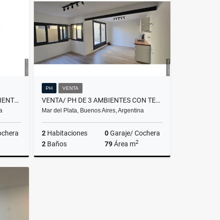
$450.000
PH
VENTA
VENTA/ DEPARTAMENTO 2 AMBIENTES A LA CALLE / MAR DEL PLATA
VENTA/ PH DE 3 AMBIENTES CON TERRAZA/ MAR DEL PLATA
a
Mar del Plata, Buenos Aires, Argentina
ochera
2
Habitaciones
0
Garaje/ Cochera
2
2
Baños
79
Área m
Venta
Venta
US$113,500