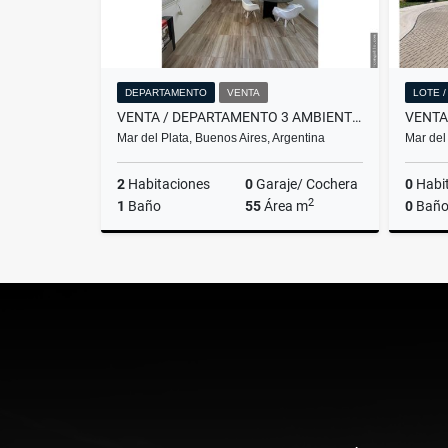
DEPARTAMENTO
VENTA
LOTE 
VENTA / DEPARTAMENTO 3 AMBIENTES LATERAL / MAR DEL PLATA
Mar del Plata, Buenos Aires, Argentina
Mar del
2
Habitaciones
0
Garaje/ Cochera
0
Habi
2
1
Baño
55
Área m
0
Baño
Venta
US$75,900