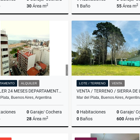
2
2
o
30
Área m
1
Baño
55
Área m
Alquiler
$450.000
US$110,000
TAMENTO
ALQUILER
LOTE / TERRENO
VENTA
ALQUILER 24 MESES DEPARTAMENTO DE 1 AMBIENTE/MAR DEL PLATA
 Plata, Buenos Aires, Argentina
Mar del Plata, Buenos Aires, Argentin
taciones
0
Garaje/ Cochera
0
Habitaciones
0
Garaje/ C
2
o
28
Área m
0
Baños
600
Área m
Alquiler