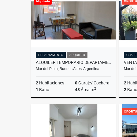
Alquilado
OPORTU
$600.000
DEPARTAMENTO
ALQUILER
CHALE
ALQUILER TEMPORARIO DEPARTAMENTO DE 3 AMBIENTES/MAR DEL PLATA
Mar del Plata, Buenos Aires, Argentina
Mar del
2
Habitaciones
0
Garaje/ Cochera
2
Habi
2
1
Baño
48
Área m
2
Baño
Alquiler
OPORTU
$11.111