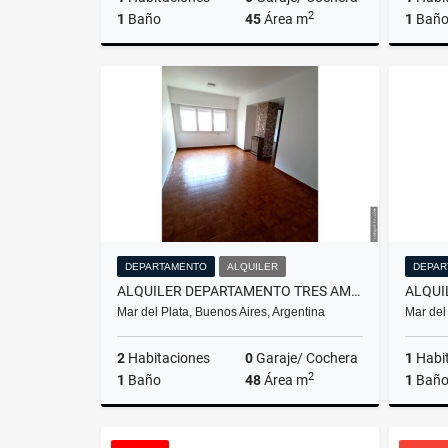
2
1
Baño
45
Área m
1
Bañ
Venta
Alquiler
$11.111
$11.111
DEPARTAMENTO
ALQUILER
DEPAR
ALQUILER DEPARTAMENTO TRES AMBIENTES 24 MESES/MAR DEL PLATA
Mar del Plata, Buenos Aires, Argentina
Mar del
2
Habitaciones
0
Garaje/ Cochera
1
Habi
2
1
Baño
48
Área m
1
Bañ
Alquiler