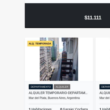
$11.111
ALQ. TEMPORADA
DEPARTAMENTO
ALQUILER
DEPAR
ALQUILER TEMPORARIO-DEPARTAMENTO 2 AMBIENTES- MAR DEL PLATA
Mar del Plata, Buenos Aires, Argentina
Mar del
1
Habitaciones
0
Garaje/ Cochera
1
Habi