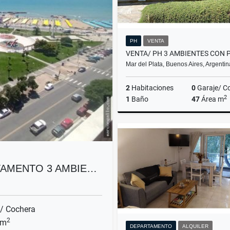
PH
VENTA
Mar del Plata, Buenos Aires, Argentin
2
Habitaciones
0
Garaje/ C
2
1
Baño
47
Área m
US$62,000
TAMENTO 3 AMBIE…
/ Cochera
2
 m
DEPARTAMENTO
ALQUILER