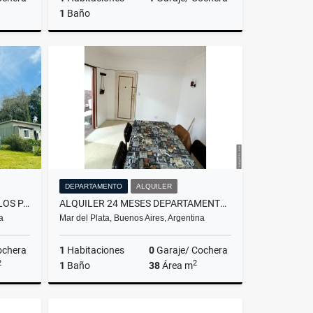
1
Baño
Venta
Alquiler
$700.000
DEPARTAMENTO
ALQUILER
VENTA / TERRENO / SIERRA DE LOS PADRES
ALQUILER 24 MESES DEPARTAMENTO 2 AMBIENTES/MAR DEL PLATA
a
Mar del Plata, Buenos Aires, Argentina
ochera
1
Habitaciones
0
Garaje/ Cochera
2
2
1
Baño
38
Área m
Venta
Alquiler